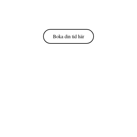
Boka din tid här
Kontakta oss
070-219 63 75 (Funkar bra med sms)
063-10 18 40
info@shadesofcolors.se
Törnstensgränd 4
83130 östersund